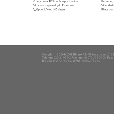
Obegr. antal FTP- och e-postkonton
Parkering
Virus- och spamskydd för e-post
Vidarebef
ï¿½ppet kï¿½p i 45 dagar
Flytta dom
Copyright © 2001-2009 Binero AB
, Finlandsgatan 12, 16
Telefon:
020-24 08 00,
Från mobil:
0771-24 08 00,
Fax:
E-post:
info@binero.se
,
WWW:
www.binero.se