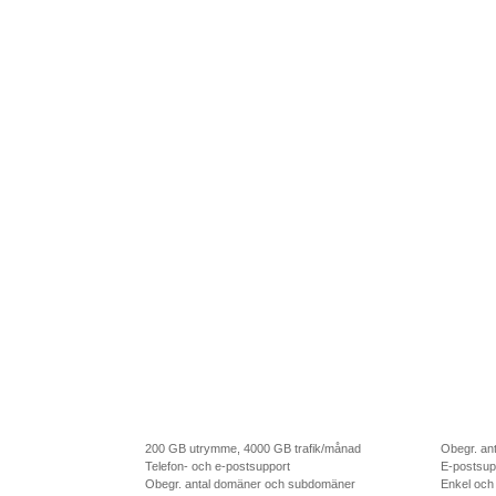
200 GB utrymme, 4000 GB trafik/månad
Obegr. an
Telefon- och e-postsupport
E-postsup
Obegr. antal domäner och subdomäner
Enkel och