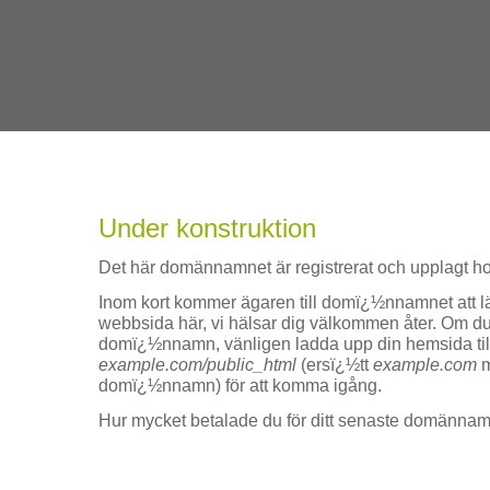
Under konstruktion
Det här domännamnet är registrerat och upplagt h
Inom kort kommer ägaren till domï¿½nnamnet att 
webbsida här, vi hälsar dig välkommen åter. Om du ä
domï¿½nnamn, vänligen ladda upp din hemsida ti
example.com/public_html
(ersï¿½tt
example.com
m
domï¿½nnamn) för att komma igång.
Hur mycket betalade du för ditt senaste domänna